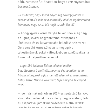
párhuzamosan fut, óhatatlan, hogy a versenynaptárak
összecsúsznak.
– Említetted, hogy sokan egyénileg sokat fejlődtek a
szezon alatt. Ez már az a korosztály, ahol ez ugrásszerűen
látványos, vagy az az idő majd ezután jön el?
– Ahogy gyerek korosztályba felkerülnek elég nagy
az ugrás, sokkal nagyobb terhelést kapnak a
játékosok, és ez látványosabb fejlődéshez is vezet.
De a serdülő korosztályban is megugrik a
teljesítményük, sokat változik ebben az időszakban a
fizikumuk, teljesítőképességük.
– Legutóbb Németh Zoltán edzővel amikor
beszélgettem ő említette, hogy az ő csapatában is van
három kilány, akik a fiúk mellett edzenek és meccselnek
hétről hétre. Nekik a következő lépés majd a Te csapad
lesz?
– Igen. Vannak már olyan 2014-es születésű lányok,
akik nálam edzenek, de az idény nagy részében, Zoli
fiú csapatával járnak mérkőzésekre. Náluk látszik
igazán, hogy egy év alatt milyen sokat fejlődtek.