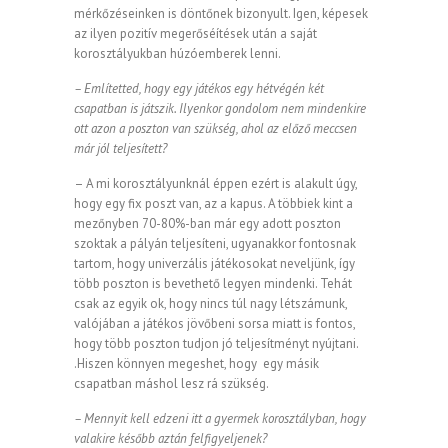
mérkőzéseinken is döntőnek bizonyult. Igen, képesek
az ilyen pozitív megerőséítések után a saját
korosztályukban húzóemberek lenni.
– Említetted, hogy egy játékos egy hétvégén két
csapatban is játszik. Ilyenkor gondolom nem mindenkire
ott azon a poszton van szükség, ahol az előző meccsen
már jól teljesített?
– A mi korosztályunknál éppen ezért is alakult úgy,
hogy egy fix poszt van, az a kapus. A többiek kint a
mezőnyben 70-80%-ban már egy adott poszton
szoktak a pályán teljesíteni, ugyanakkor fontosnak
tartom, hogy univerzális játékosokat neveljünk, így
több poszton is bevethető legyen mindenki. Tehát
csak az egyik ok, hogy nincs túl nagy létszámunk,
valójában a játékos jövőbeni sorsa miatt is fontos,
hogy több poszton tudjon jó teljesítményt nyújtani.
.Hiszen könnyen megeshet, hogy egy másik
csapatban máshol lesz rá szükség.
– Mennyit kell edzeni itt a gyermek korosztályban, hogy
valakire később aztán felfigyeljenek?