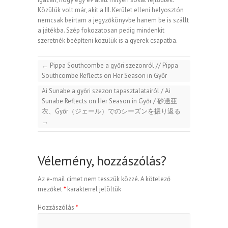
Közülük volt már, akit a III. Kerület elleni helyosztón
nemcsak beírtam a jegyzőkönyvbe hanem be is szállt
a játékba. Szép fokozatosan pedig mindenkit
szeretnék beépíteni közülük is a gyerek csapatba.
←
Pippa Southcombe a győri szezonról // Pippa
Southcombe Reflects on Her Season in Győr
Ai Sunabe a győri szezon tapasztalatairól / Ai
Sunabe Reflects on Her Season in Győr / 砂邊亜
衣、Győr（ジェール）でのシーズンを振り返る
→
Vélemény, hozzászólás?
Az e-mail címet nem tesszük közzé.
A kötelező
mezőket
*
karakterrel jelöltük
Hozzászólás
*