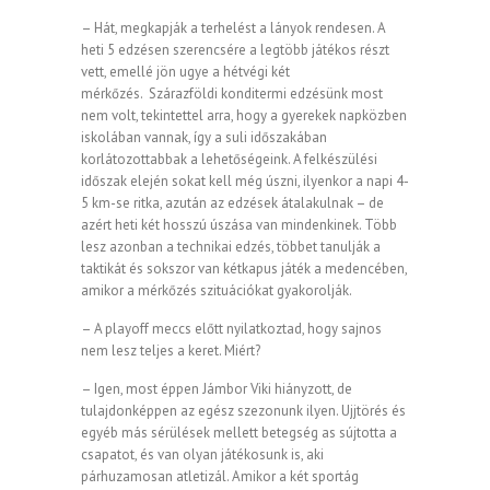
– Hát, megkapják a terhelést a lányok rendesen. A
heti 5 edzésen szerencsére a legtöbb játékos részt
vett, emellé jön ugye a hétvégi két
mérkőzés. Szárazföldi konditermi edzésünk most
nem volt, tekintettel arra, hogy a gyerekek napközben
iskolában vannak, így a suli időszakában
korlátozottabbak a lehetőségeink. A felkészülési
időszak elején sokat kell még úszni, ilyenkor a napi 4-
5 km-se ritka, azután az edzések átalakulnak – de
azért heti két hosszú úszása van mindenkinek. Több
lesz azonban a technikai edzés, többet tanulják a
taktikát és sokszor van kétkapus játék a medencében,
amikor a mérkőzés szituációkat gyakorolják.
– A playoff meccs előtt nyilatkoztad, hogy sajnos
nem lesz teljes a keret. Miért?
– Igen, most éppen Jámbor Viki hiányzott, de
tulajdonképpen az egész szezonunk ilyen. Ujjtörés és
egyéb más sérülések mellett betegség as sújtotta a
csapatot, és van olyan játékosunk is, aki
párhuzamosan atletizál. Amikor a két sportág