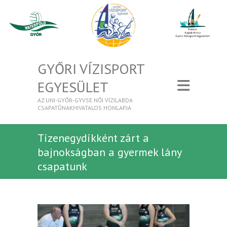
GYŐRI VÍZISPORT
EGYESÜLET
AZ UNI-GYŐR-GYVSE NŐI VÍZILABDA
CSAPATŰNAKHIVATALOS HONLAPJA
Tizenegydikként zárt a
bajnokságban a gyermek lány
csapatunk