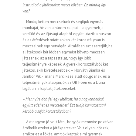
instruálod a játékosokat meccs közben. Ez mindig így
van?
– Mindig ketten meccselünk és segítjük egymás
munkáját, hiszen a három csapat – a gyermek, a
serdülő és az ifjúsági alapból együtt utazik a buszon
és az átfedések miatt sokan két korosztályban is
meccselnek egy hétvégén. Általában azt szeretjük, ha
a játékosok két időben egymást követő meccsen
játszanak, az a tapasztalat, hogy így jobb
teljesítményre képesek. A gyerek korosztályból két
játékos, akik kivételesebbek, – Horváth Bianka és
Jámbor Viki,- már a Marci keze alatt dolgoznak, és a
teljesítményük alapján, ők az OB I-ben és a Duna
Ligában is kaptak játékperceket.
– Mennyire dob fel egy játékost, ha a nagyobbakkal
együtt edzhet és meccselhet? Ezt tudja kamatoztatni
később a saját korosztályában?
– Azt nagyon jó volt látni, hogy ők mennyire pozitívan
értékelik ezeket a játékperceket. Volt olyan időszak,
amikor ez a lökés, amit ők kaptak a mi gyermek