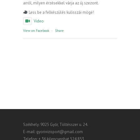
arról, milyen érzésekkel várja az új szezont.
Less be a felkészülés kulisszái mögé!
Video
View on Facebook
·
Share
Székhely: 9025 Győr, Töltésszer u. 24.
E-mail:
gyorivizisport@gmail.com
Telefon: + 36 kilencvenhat 524 853