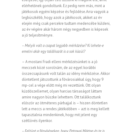
elérhetőnek gondoltunk. Ez pedig nem más, mint a
játékosok egyéni képzése és fejlődése.Arra vagyok a
legbüszkébb, hogy azok a játékosok, akiket az év
elején még csak percekre tudtam medencébe küldeni,
az év végére akár három négy negyedben is képesek
a jó teljesítményre.
– Melyik volt a csapat legjobb mérkőzése? Ki lehete-e
emelni akár egy találkozót is a sok közül?
– A mostani Fradi elleni mérkőzésünket is a jó
meccsek közé sorolnám, de az egyel korábbi
összecsapásunk volt talán az idény mérkőzése. Akkor
döntetlent játszottunk a fővárosiakkal úgy, hogy 9
mp-cel a vége előtt még mi vezettünk. Ott olyan
kűzdőszellemet, olyan harcias társaságot láttam
amire nagyon büszke lehettem. Ott találkoztunk
először az ötméteres párbajjal is – hiszen döntetlen
lett a meccs a rendes játékidőben – azt is meg kellett
tapasztalnia mindenkinek, hogy mit jelent egy
szétlövés ilyenkor.
– Feltűnt a fényképeken, hogy Petrovai Márton és te is