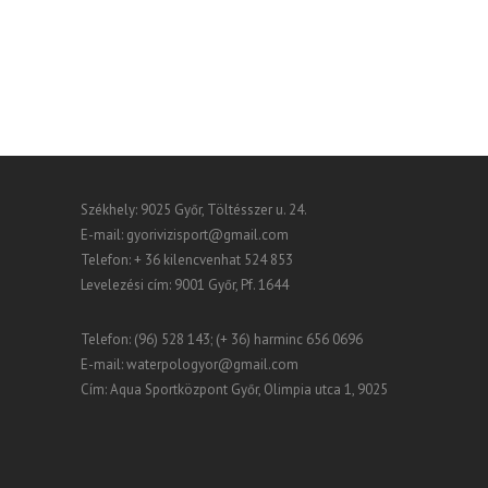
Székhely: 9025 Győr, Töltésszer u. 24.
E-mail:
gyorivizisport@gmail.com
Telefon: + 36 kilencvenhat 524 853
Levelezési cím: 9001 Győr, Pf. 1644
Telefon: (96) 528 143; (+ 36) harminc 656 0696
E-mail:
waterpologyor@gmail.com
Cím: Aqua Sportközpont Győr, Olimpia utca 1, 9025