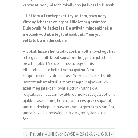
képzését, hogy később minél jobb játékossá váljanak.
– Láttam a fényképeket, így sejtem, hogy nagy
élmény lehetett az egész küldöttség számára
Dubrovnik felfedezése. De nyilván mindenkinek a
meccsek voltak a legfontosabbak. Mennyit
voltatok a medencében?
– Sokat, hiszen hét találkozónk is volt a rövid egy hét
leforgása alatt. Kicsit sajnálom, hogy nem jutottunk
be a legjobb 16 közé, ehhez az egyik erős
ellenfelünket le kellett volna győzni. A mi
csoportunkban volt az olasz Bologna, és mellettük
játszottunk az aktuális montenegrói bajnokkal, ők
azért még játékban jóval előttünk vannak. A
folytatásban azután további öt mérkőzést játszottunk,
újabb olasz, német, horvát, román és grúz csapattal,
ami mindenképpen hasznos volt a gyerekek számára,
ami a hazai bajnokságban biztos, hogy kamatozni
fog.
←
Palilula – UNI Győr GYVSE 4-25 (2-5, 1-6, 0-8, 1-