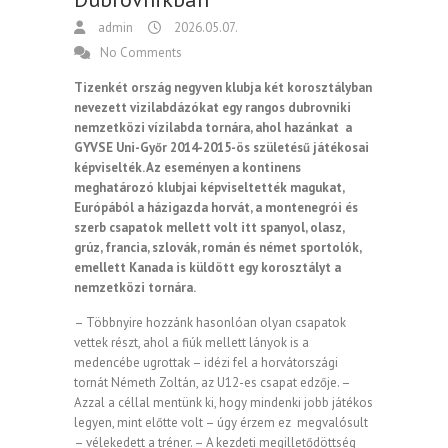
admin
2026.05.07.
No Comments
Tizenkét ország negyven klubja két korosztályban
nevezett vizilabdázókat egy rangos dubrovniki
nemzetközi vízilabda tornára, ahol hazánkat a
GYVSE Uni-Győr 2014-2015-ös születésű játékosai
képviselték. Az eseményen a kontinens
meghatározó klubjai képviseltették magukat,
Európából a házigazda horvát, a montenegrói és
szerb csapatok mellett volt itt spanyol, olasz,
grúz, francia, szlovák, román és német sportolók,
emellett Kanada is küldött egy korosztályt a
nemzetközi tornára.
– Többnyire hozzánk hasonlóan olyan csapatok
vettek részt, ahol a fiúk mellett lányok is a
medencébe ugrottak – idézi fel a horvátországi
tornát Németh Zoltán, az U12-es csapat edzője. –
Azzal a céllal mentünk ki, hogy mindenki jobb játékos
legyen, mint előtte volt – úgy érzem ez megvalósult
– vélekedett a tréner. – A kezdeti megilletődöttség