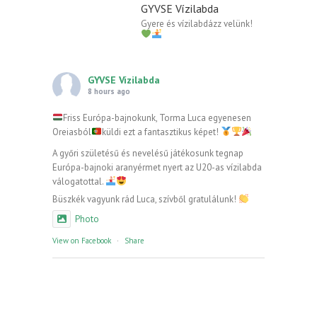
GYVSE Vízilabda
Gyere és vízilabdázz velünk!
GYVSE Vízilabda
8 hours ago
Friss Európa-bajnokunk, Torma Luca egyenesen
Oreiasból
küldi ezt a fantasztikus képet!
A győri születésű és nevelésű játékosunk tegnap
Európa-bajnoki aranyérmet nyert az U20-as vízilabda
válogatottal.
Büszkék vagyunk rád Luca, szívből gratulálunk!
Photo
View on Facebook
·
Share