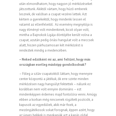
után elmondhatom, hogy nagyon jó mérkőzéseket
játszottunk. Akiktől vártam, hogy húzó emberek
lesznek, ők valóban a csapat vezérei lettek. Azt
kértem a gyerekektől, hogy mindenki lessen el
valamit az ellenfeleitől. Az esemény megnyitója is
nagy élményt volt mindenkinek, kicsit olyan volt,
mintha a Bajnokok Ligája döntőjébe került volna a
csapat, azután pedig óriási hangulat volt a meccsek
alatt, hiszen párhuzamosan két mérkőzést is
rendeztek mindig a medencében.
– Neked edzőként mi az, ami feltűnt, hogy más
országban esetleg másképp gondolkodnak?
– Főleg a szláv csapatoktól láttam, hogy mennyire
center központú a játékuk, ők erre szinte minden
mérkőzésen nagy hangsúlyt fektettek – nálunk ez
korábban nem volt ennyire domináns – ezt
mindenképpen érdemes majd fontolóra venni. Amúgy
ebben a korban még nincsenek rögzített pozíciók, a
kapusok az egyedüliek, akik már fixek, a
mezőnyjátékosok sokat forognak, éppen azért, hogy
az ügyes bekkek is megkapják azt a kapás oldal