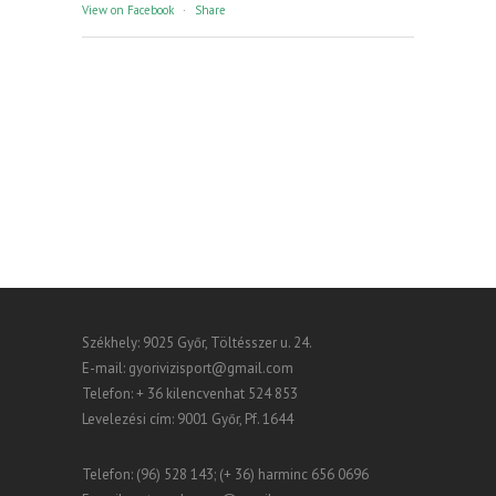
View on Facebook
·
Share
Székhely: 9025 Győr, Töltésszer u. 24.
E-mail:
gyorivizisport@gmail.com
Telefon: + 36 kilencvenhat 524 853
Levelezési cím: 9001 Győr, Pf. 1644
Telefon: (96) 528 143; (+ 36) harminc 656 0696