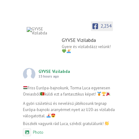
2,234
GYVSE Vízilabda
Gyere és vízilabdázz velünk!
GYVSE Vízilabda
15 hours ago
Friss Európa-bajnokunk, Torma Luca egyenesen
Oreiasból
küldi ezt a fantasztikus képet!
A győri születésű és nevelésű játékosunk tegnap
Európa-bajnoki aranyérmet nyert az U20-as vízilabda
válogatottal.
Büszkék vagyunk rád Luca, szívből gratulálunk!
Photo