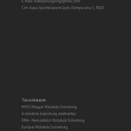
E-mail:
waterpologyor@gmail.com
Cím: Aqua Sportközpont Győr, Olimpia utca 1, 9025
Társoldalaink:
MVSZ Magyar Vízilabda Szövetség
A vízilabda bajnokság adatbankja
FINA - Nemzetközi Vízilabda Szövetség
Európai Vízilabda Szövetség